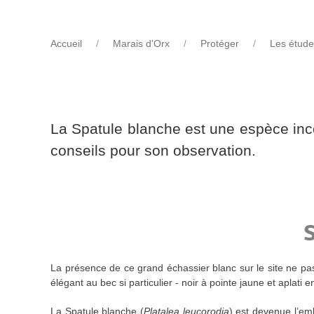
Accueil
Marais d'Orx
Protéger
Les étude
La Spatule blanche est une espèce inco
conseils pour son observation.
S
La présence de ce grand échassier blanc sur le site ne pas
élégant au bec si particulier - noir à pointe jaune et aplati
La Spatule blanche (
Platalea leucorodia
) est devenue l’em