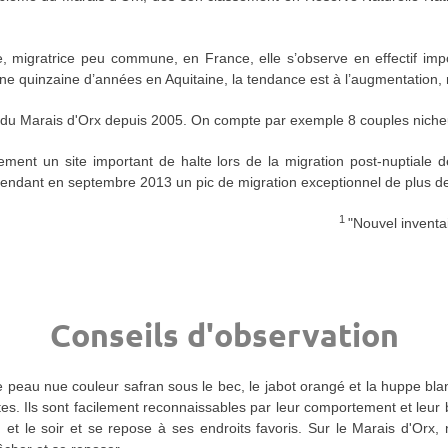
 migratrice peu commune, en France, elle s’observe en effectif impo
uis une quinzaine d’années en Aquitaine, la tendance est à l’augmentati
e du Marais d'Orx depuis 2005. On compte par exemple 8 couples nich
ent un site important de halte lors de la migration post-nuptiale d
endant en septembre 2013 un pic de migration exceptionnel de plus de 
1
"Nouvel inventa
Conseils d'observation
e peau nue couleur safran sous le bec, le jabot orangé et la huppe blan
es. Ils sont facilement reconnaissables par leur comportement et leur be
et le soir et se repose à ses endroits favoris. Sur le Marais d'Orx,