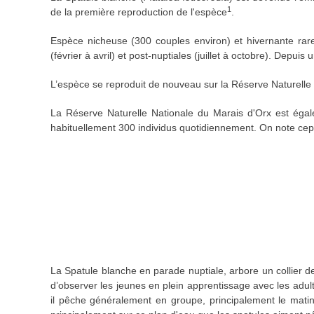
1
de la première reproduction de l'espèce
.
Espèce nicheuse (300 couples environ) et hivernante rare,
(février à avril) et post-nuptiales (juillet à octobre). Dep
L’espèce se reproduit de nouveau sur la Réserve Naturell
La Réserve Naturelle Nationale du Marais d'Orx est égalem
habituellement 300 individus quotidiennement. On note cep
La Spatule blanche en parade nuptiale, arbore un collier d
d’observer les jeunes en plein apprentissage avec les adult
il pêche généralement en groupe, principalement le matin 